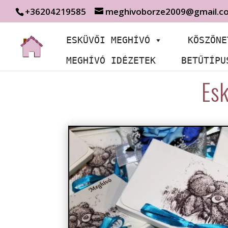
+36204219585
meghivoborze2009@gmail.c
ESKÜVŐI MEGHÍVÓ
KÖSZÖNE
MEGHÍVÓ IDÉZETEK
BETŰTÍPU
Esk