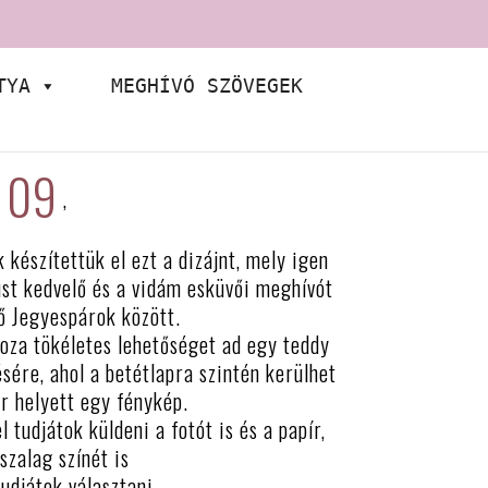
TYA
MEGHÍVÓ SZÖVEGEK
l 09
,
készítettük el ezt a dizájnt, mely igen
lust kedvelő és a vidám esküvői meghívót
ő Jegyespárok között.
oza tökéletes lehetőséget ad egy teddy
sére, ahol a betétlapra szintén kerülhet
ér helyett egy fénykép.
 tudjátok küldeni a fotót is és a papír,
szalag színét is
tudjátok választani.