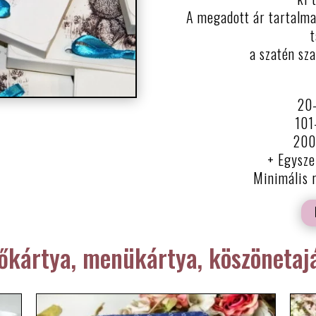
A megadott ár tartalma
t
a szatén sza
20-
101
200 
+ Egysze
Minimális 
tőkártya, menükártya, köszönetaj