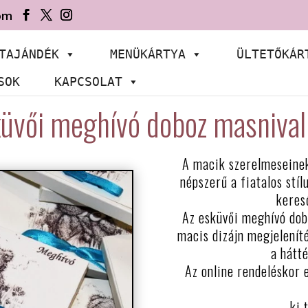
om
TAJÁNDÉK
MENÜKÁRTYA
ÜLTETŐKÁR
SOK
KAPCSOLAT
üvői meghívó doboz masniva
A macik szerelmeseinek 
népszerű a fiatalos stí
keres
Az esküvői meghívó dob
macis dizájn megjeleníté
a hátt
Az online rendeléskor el
ki 