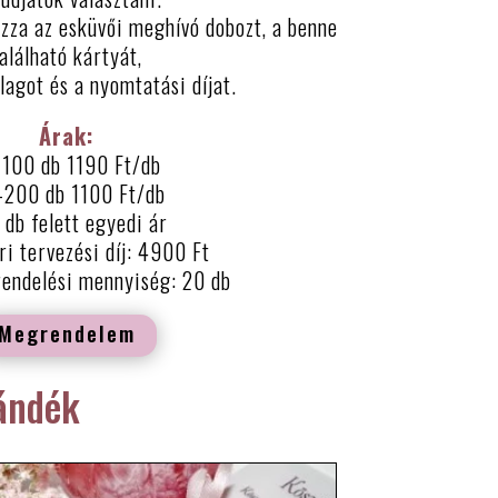
zza az esküvői meghívó dobozt, a benne
alálható kártyát,
lagot és a nyomtatási díjat.
Árak:
100 db 1190 Ft/db
-200 db 1100 Ft/db
db felett egyedi ár
ri tervezési díj: 4900 Ft
rendelési mennyiség: 20 db
Megrendelem
ándék