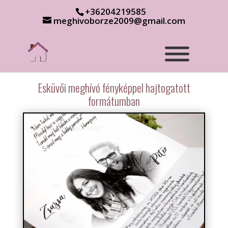
+36204219585
meghivoborze2009@gmail.com
Esküvői meghívó fényképpel hajtogatott
formátumban