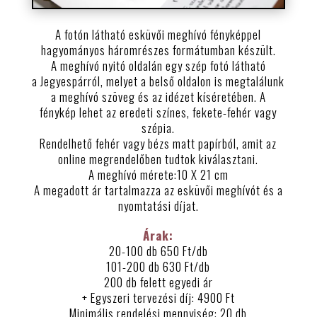
A fotón látható esküvői meghívó fényképpel
hagyományos háromrészes formátumban készült.
A meghívó nyitó oldalán egy szép fotó látható
a Jegyespárról, melyet a belső oldalon is megtalálunk
a meghívó szöveg és az idézet kíséretében. A
fénykép lehet az eredeti színes, fekete-fehér vagy
szépia.
Rendelhető fehér vagy bézs matt papírból, amit az
online megrendelőben tudtok kiválasztani.
A meghívó mérete:10 X 21 cm
A megadott ár tartalmazza az esküvői meghívót és a
nyomtatási díjat.
Árak:
20-100 db 650 Ft/db
101-200 db 630 Ft/db
200 db felett egyedi ár
+ Egyszeri tervezési díj: 4900 Ft
Minimális rendelési mennyiség: 20 db