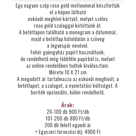
Egy nagyon szép rose gold motívummal készítettük
el a képen látható
esküvői meghívó kártyát, melyet széles
rose gold szalaggal kötöttünk át.
A betétlapon található a monogram a dátummal,
majd a betétlap hátoldalán a szöveg
a Jegyespár nevével.
Fehér gyöngyház papírt használtunk,
de rendelhető még többféle papírból is, melyet
az online rendelőben tudtok kiválasztani.
Mérete:10 X 21 cm
A megadott ár tartalmazza az esküvői meghívót, a
betétlapot, a szalagot, a nyomtatási költséget. A
boríték opcionális, külön rendelhető.
Árak:
20-100 db 900 Ft/db
101-200 db 880 Ft/db
200 db felett egyedi ár
+ Egyszeri tervezési díj: 4900 Ft