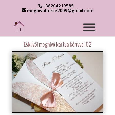
+36204219585
meghivoborze2009@gmail.com
Esküvői meghívó kártya körívvel 02