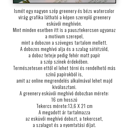
Ismét egy nagyon szép greenery és bézs watercolor
virág grafika látható a képen szereplő greenery
esküvői meghívón.
Mint minden esetben itt is a pausztekercsen ugyanaz
a motívum szerepel,
mint a dobozon a szöveges tartalom mellett.
A dobozos meghívó alja és a szalag sötétzöld,
a doboz teteje pedig fehér matt papír
a szép színek érdekében.
Természetesen ettől el lehet térni és rendelhető más
színű papírokból is,
amit az online megrendelés alkalmával lehet majd
kiválasztani.
A greenery esküvői meghívó dobozban mérete:
16 cm hosszú
Tekercs mérete:13,6 X 21 cm
A megadott ár tartalmazza
az esküvői meghívó dobozt, a tekercset,
a szalagot és a nyomtatási díjat.