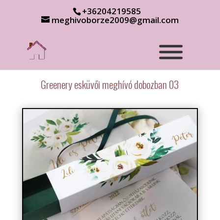
+36204219585
meghivoborze2009@gmail.com
Greenery esküvői meghívó dobozban 03