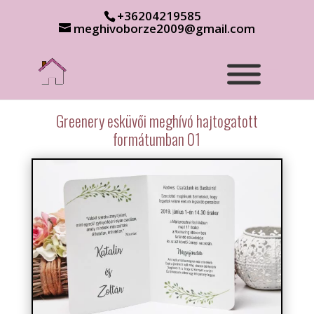
+36204219585
meghivoborze2009@gmail.com
Greenery esküvői meghívó hajtogatott
formátumban 01