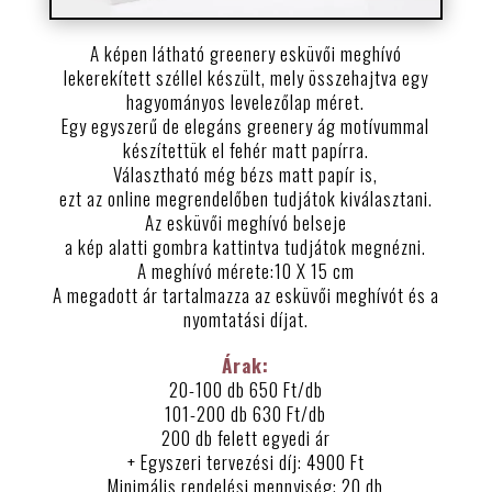
A képen látható greenery esküvői meghívó
lekerekített széllel készült, mely összehajtva egy
hagyományos levelezőlap méret.
Egy egyszerű de elegáns greenery ág motívummal
készítettük el fehér matt papírra.
Választható még bézs matt papír is,
ezt az online megrendelőben tudjátok kiválasztani.
Az esküvői meghívó belseje
a kép alatti gombra kattintva tudjátok megnézni.
A meghívó mérete:10 X 15 cm
A megadott ár tartalmazza az esküvői meghívót és a
nyomtatási díjat.
Árak:
20-100 db 650 Ft/db
101-200 db 630 Ft/db
200 db felett egyedi ár
+ Egyszeri tervezési díj: 4900 Ft
Minimális rendelési mennyiség: 20 db