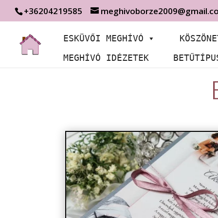
+36204219585
meghivoborze2009@gmail.c
ESKÜVŐI MEGHÍVÓ
KÖSZÖNE
MEGHÍVÓ IDÉZETEK
BETŰTÍPU