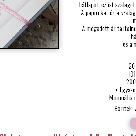
hátlapot, ezüst szalagot
A papírokat és a szalag
m
A megadott ár tartalma
há
és a 
20
101
200 
+ Egysze
Minimális 
Boríték: