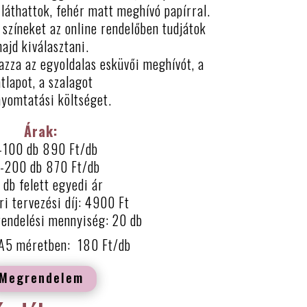
 láthattok, fehér matt meghívó papírral.
 színeket az online rendelőben tudjátok
ajd kiválasztani.
zza az egyoldalas esküvői meghívót, a
tlapot, a szalagot
nyomtatási költséget.
Árak:
-100 db 890 Ft/db
-200 db 870 Ft/db
db felett egyedi ár
ri tervezési díj: 4900 Ft
rendelési mennyiség: 20 db
 A5 méretben: 180 Ft/db
Megrendelem