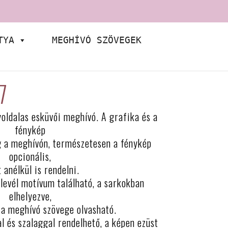
TYA
MEGHÍVÓ SZÖVEGEK
7
oldalas esküvői meghívó. A grafika és a
fénykép
g a meghívón, természetesen a fénykép
opcionális,
t anélkül is rendelni.
levél motívum található, a sarkokban
elhelyezve,
 a meghívó szövege olvasható.
l és szalaggal rendelhető, a képen ezüst