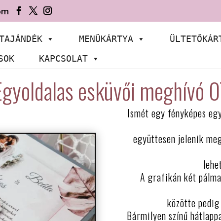
om
TAJÁNDÉK
MENÜKÁRTYA
ÜLTETŐKÁR
SOK
KAPCSOLAT
Egyoldalas esküvői meghívó 0
Ismét egy fényképes egy
együttesen jelenik me
lehe
A grafikán két pálma
közötte pedig
Bármilyen színű hátlappa