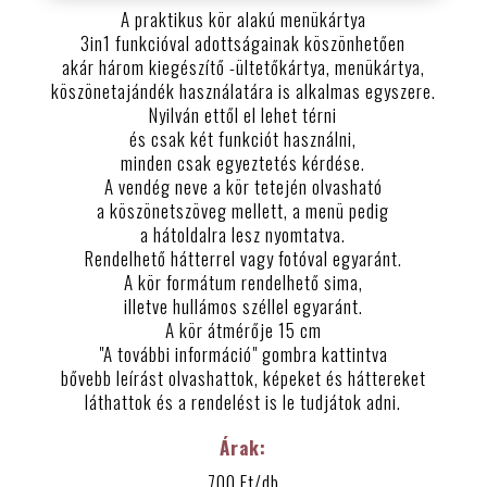
A praktikus kör alakú menükártya
3in1 funkcióval adottságainak köszönhetően
akár három kiegészítő -ültetőkártya, menükártya,
köszönetajándék használatára is alkalmas egyszere.
Nyilván ettől el lehet térni
és csak két funkciót használni,
minden csak egyeztetés kérdése.
A vendég neve a kör tetején olvasható
a köszönetszöveg mellett, a menü pedig
a hátoldalra lesz nyomtatva.
Rendelhető hátterrel vagy fotóval egyaránt.
A kör formátum rendelhető sima,
illetve hullámos széllel egyaránt.
A kör átmérője 15 cm
"A további információ" gombra kattintva
bővebb leírást olvashattok, képeket és háttereket
láthattok és a rendelést is le tudjátok adni.
Árak:
700 Ft/db