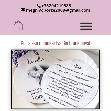
+36204219585
meghivoborze2009@gmail.com
Kör alakú menükártya 3in1 funkcióval