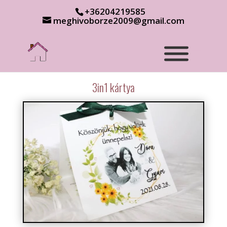
+36204219585
meghivoborze2009@gmail.com
3in1 kártya