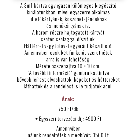
A 3in1 kártya egy igazán különleges kiegészítő
kínálatunkban, mivel egyszerre alkalmas
ültetőkártyának, köszönetajándéknak
és menükártyának is.
A három részre hajtogatott kártyát
szatén szalaggal díszítjük.
Háttérrel vagy fotóval egyaránt készíthető.
Amennyiben csak két funkciót szeretnétek
arra is van lehetőség.
Mérete összehajtva 10 × 10 cm.
"A további információ" gombra kattintva
bővebb leírást olvashattok, képeket és háttereket
láthattok és a rendelést is le tudjátok adni.
Árak:
750 Ft/db
+ Egyszeri tervezési díj: 4900 Ft
Amennyiben
nálunk rendeltétek a meghívót: 3500 Ft