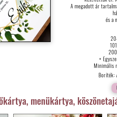
A megadott ár tartalma
há
és a 
20
101
200 
+ Egysze
Minimális 
Boríték:
tőkártya, menükártya, köszönetaj