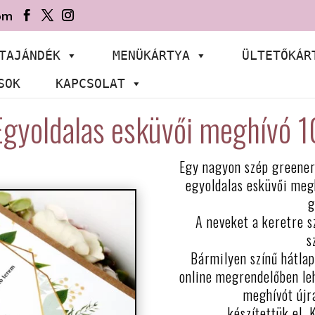
om
TAJÁNDÉK
MENÜKÁRTYA
ÜLTETŐKÁR
SOK
KAPCSOLAT
Egyoldalas esküvői meghívó 1
Egy nagyon szép greener
egyoldalas esküvői meg
g
A neveket a keretre s
s
Bármilyen színű hátlap
online megrendelőben leh
meghívót újr
készítettük el. 