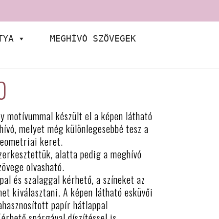
TYA
MEGHÍVÓ SZÖVEGEK
0
y motívummal készült el a képen látható
hívó, melyet még különlegesebbé tesz a
eometriai keret.
zerkesztettük, alatta pedig a meghívó
zövege olvasható.
pal és szalaggal kérhető, a színeket az
et kiválasztani. A képen látható esküvői
ahasznosított papír hátlappal
Kérhető spárgával díszítéssel is.