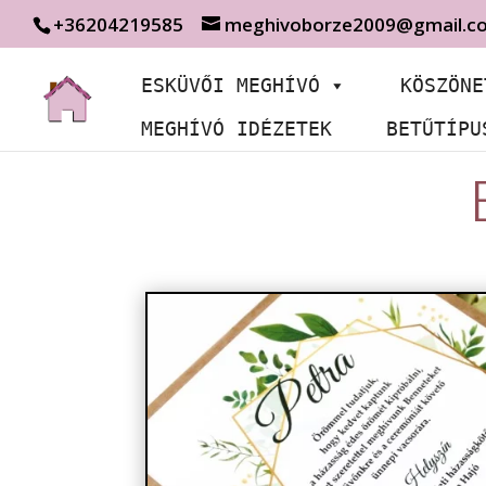
+36204219585
meghivoborze2009@gmail.c
ESKÜVŐI MEGHÍVÓ
KÖSZÖNE
MEGHÍVÓ IDÉZETEK
BETŰTÍPU