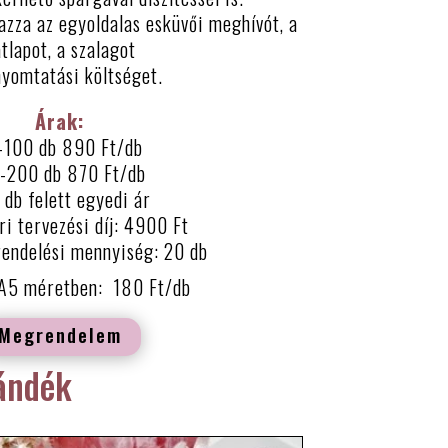
zza az egyoldalas esküvői meghívót, a
tlapot, a szalagot
nyomtatási költséget.
Árak:
-100 db 890 Ft/db
-200 db 870 Ft/db
db felett egyedi ár
ri tervezési díj: 4900 Ft
rendelési mennyiség: 20 db
 A5 méretben: 180 Ft/db
Megrendelem
ándék