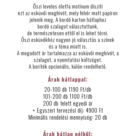
Őszi leveles életfa motívum díszíti
ezt az esküvői meghívót, mely fehér matt papíron
jelenik meg. A bordó karton hátlaphoz
bordó szalagot választottunk,
de természetesen ettől el is lehet térni.
Őszi esküvőkhöz nagyon jó választás a színek
és a téma miatt is.
A megadott ár tartalmazza az esküvői meghívót, a
szalagot, a nyomtatási költséget.
A boríték opcionális, külön rendelhető.
Árak hátlappal:
20-100 db 1190 Ft/db
101-200 db 1100 Ft/db
200 db felett egyedi ár
+ Egyszeri tervezési díj: 4900 Ft
Minimális rendelési mennyiség: 20 db
Árak hátlap nélkül: