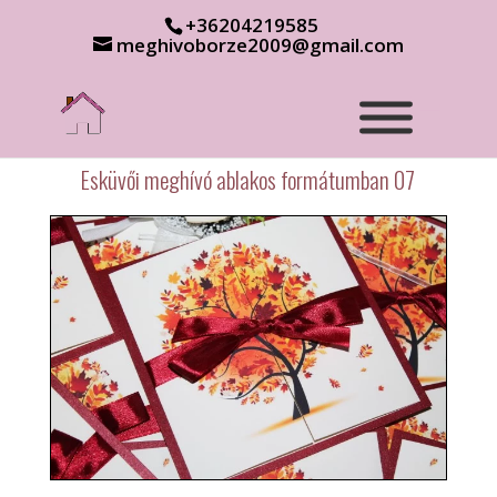
+36204219585
meghivoborze2009@gmail.com
Esküvői meghívó ablakos formátumban 07