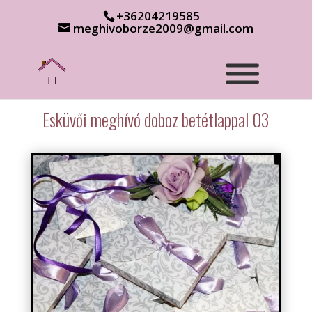
+36204219585
meghivoborze2009@gmail.com
Esküvői meghívó doboz betétlappal 03