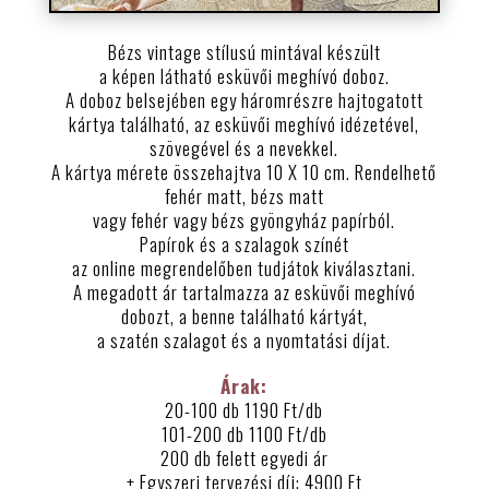
Bézs vintage stílusú mintával készült
a képen látható esküvői meghívó doboz.
A doboz belsejében egy háromrészre hajtogatott
kártya található, az esküvői meghívó idézetével,
szövegével és a nevekkel.
A kártya mérete összehajtva 10 X 10 cm. Rendelhető
fehér matt, bézs matt
vagy fehér vagy bézs gyöngyház papírból.
Papírok és a szalagok színét
az online megrendelőben tudjátok kiválasztani.
A megadott ár tartalmazza az esküvői meghívó
dobozt, a benne található kártyát,
a szatén szalagot és a nyomtatási díjat.
Árak:
20-100 db 1190 Ft/db
101-200 db 1100 Ft/db
200 db felett egyedi ár
+ Egyszeri tervezési díj: 4900 Ft