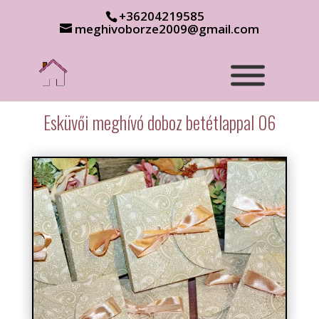
+36204219585
meghivoborze2009@gmail.com
Esküvői meghívó doboz betétlappal 06