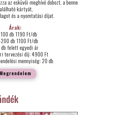
zza az esküvői meghívó dobozt, a benne
alálható kártyát,
lagot és a nyomtatási díjat.
Árak:
100 db 1190 Ft/db
-200 db 1100 Ft/db
db felett egyedi ár
ri tervezési díj: 4900 Ft
rendelési mennyiség: 20 db
Megrendelem
ándék