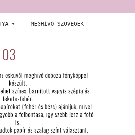
TYA
MEGHÍVÓ SZÖVEGEK
l 03
az esküvői meghívó doboza fényképpel
készült.
ehet színes, barnított vagyis szépia és
fekete-fehér.
apírokat (fehér és bézs) ajánljuk, mivel
yobb a felbontása, így szebb lesz a fotó
is.
udtok papír és szalag színt választani.