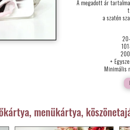
A megadott ár tartalma
t
a szatén sza
20-
101
200 
+ Egysze
Minimális 
tőkártya, menükártya, köszönetaj