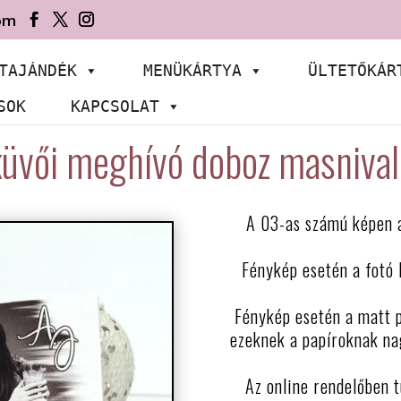
om
TAJÁNDÉK
MENÜKÁRTYA
ÜLTETŐKÁR
SOK
KAPCSOLAT
üvői meghívó doboz masniva
A 03-as számú képen 
Fénykép esetén a fotó l
Fénykép esetén a matt p
ezeknek a papíroknak nag
Az online rendelőben t