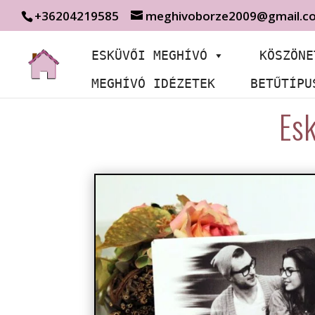
+36204219585
meghivoborze2009@gmail.c
ESKÜVŐI MEGHÍVÓ
KÖSZÖNE
MEGHÍVÓ IDÉZETEK
BETŰTÍPU
Esk