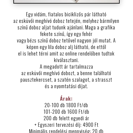
Egy vidám, fiatalos biciklizős pár látható
az esküvői meghívó doboz tetején, melyhez bármilyen
színű doboz aljat tudunk ajánlani. Maga a grafika
fekete színű, így egy fehér
vagy bézs színű doboz tetővel nagyon jól mutat. A
képen egy lila doboz alj látható, de ettől
el is lehet térni amit az online rendelőben tudtok
kiválasztani.
A megadott ár tartalmazza
az esküvői meghívó dobozt, a benne található
pausztekercset, a szatén szalagot, a strasszt
és a nyomtatási díjat.
Árak:
20-100 db 1800 Ft/db
101-200 db 1600 Ft/db
200 db felett egyedi ár
+ Egyszeri tervezési díj: 4900 Ft
Minimális rendelési mennyiség: 20 db