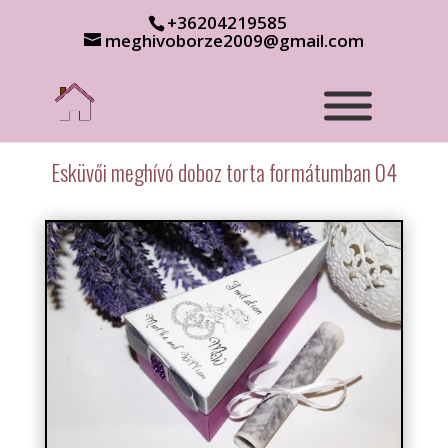
+36204219585
meghivoborze2009@gmail.com
Esküvői meghívó doboz torta formátumban 04