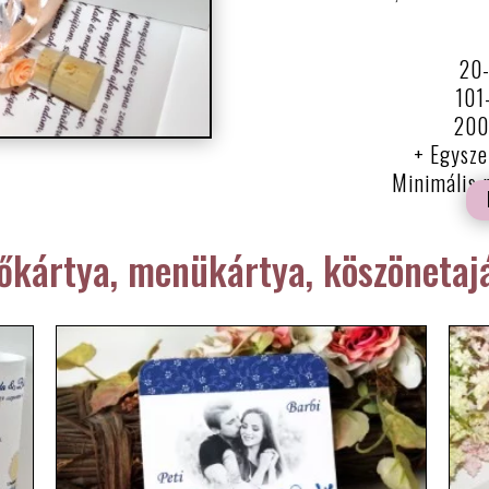
20-
101
200 
+ Egysze
Minimális 
tőkártya, menükártya, köszönetaj