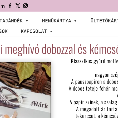
om
TAJÁNDÉK
MENÜKÁRTYA
ÜLTETŐKÁR
SOK
KAPCSOLAT
i meghívó dobozzal és kémcs
Klasszikus gyűrű motív
nagyon szép
A pauszpapíron a doboz
A doboz teteje fehér ma
A papír színek, a szalag
A megadott ár tarta
tekercset, a kémcsöv