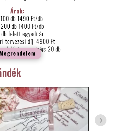
Árak:
100 db 1490 Ft/db
-200 db 1400 Ft/db
db felett egyedi ár
ri tervezési díj: 4900 Ft
rendelési mennyiség: 20 db
Megrendelem
ándék