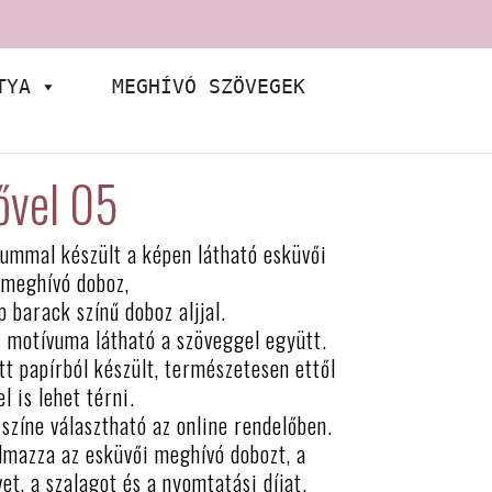
TYA
MEGHÍVÓ SZÖVEGEK
ővel 05
ummal készült a képen látható esküvői
meghívó doboz,
 barack színű doboz aljjal.
 motívuma látható a szöveggel együtt.
tt papírból készült, természetesen ettől
el is lehet térni.
 színe választható az online rendelőben.
lmazza az esküvői meghívó dobozt, a
et, a szalagot és a nyomtatási díjat.