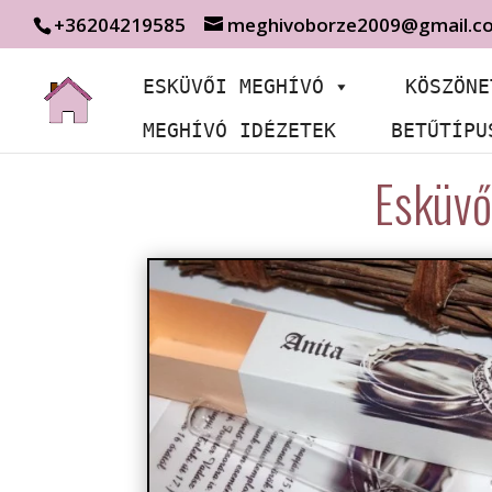
+36204219585
meghivoborze2009@gmail.c
ESKÜVŐI MEGHÍVÓ
KÖSZÖNE
MEGHÍVÓ IDÉZETEK
BETŰTÍPU
Esküvő