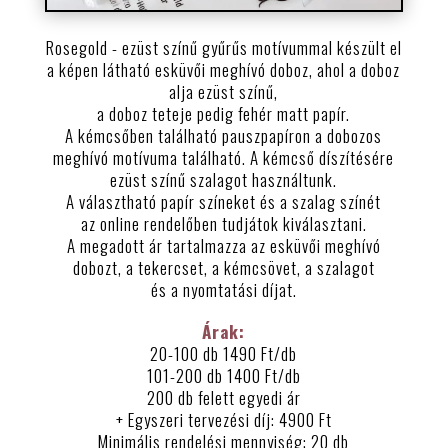
Rosegold - ezüst színű gyűrűs motívummal készült el
a képen látható esküvői meghívó doboz, ahol a doboz
alja ezüst színű,
a doboz teteje pedig fehér matt papír.
A kémcsőben található pauszpapíron a dobozos
meghívó motívuma található. A kémcső díszítésére
ezüst színű szalagot használtunk.
A választható papír színeket és a szalag színét
az online rendelőben tudjátok kiválasztani.
A megadott ár tartalmazza az esküvői meghívó
dobozt, a tekercset, a kémcsövet, a szalagot
és a nyomtatási díjat.
Árak:
20-100 db 1490 Ft/db
101-200 db 1400 Ft/db
200 db felett egyedi ár
+ Egyszeri tervezési díj: 4900 Ft
Minimális rendelési mennyiség: 20 db