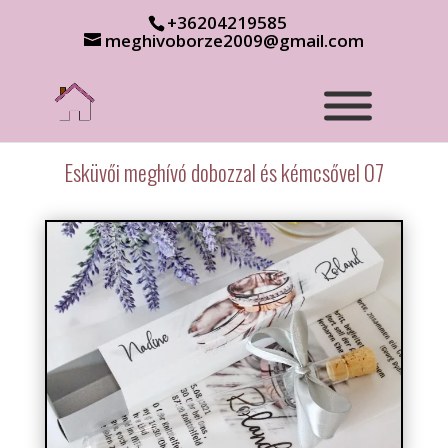
+36204219585
meghivoborze2009@gmail.com
Esküvői meghívó dobozzal és kémcsővel 07