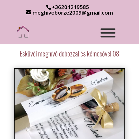
+36204219585
meghivoborze2009@gmail.com
Esküvői meghívó dobozzal és kémcsővel 08