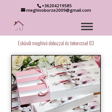
+36204219585
meghivoborze2009@gmail.com
Esküvői meghívó dobozzal és tekerccsel 03