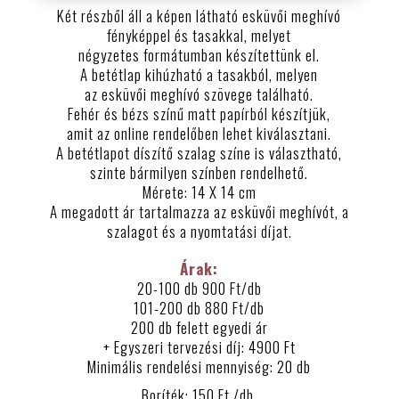
Két részből áll a képen látható esküvői meghívó
fényképpel és tasakkal, melyet
négyzetes formátumban készítettünk el.
A betétlap kihúzható a tasakból, melyen
az esküvői meghívó szövege található.
Fehér és bézs színű matt papírból készítjük,
amit az online rendelőben lehet kiválasztani.
A betétlapot díszítő szalag színe is választható,
szinte bármilyen színben rendelhető.
Mérete: 14 X 14 cm
A megadott ár tartalmazza az esküvői meghívót, a
szalagot és a nyomtatási díjat.
Árak:
20-100 db 900 Ft/db
101-200 db 880 Ft/db
200 db felett egyedi ár
+ Egyszeri tervezési díj: 4900 Ft
Minimális rendelési mennyiség: 20 db
Boríték: 150 Ft./db.