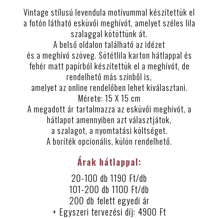
Vintage stílusú levendula motívummal készítettük el
a fotón látható esküvői meghívót, amelyet széles lila
szalaggal kötöttünk át.
A belső oldalon található az idézet
és a meghívó szöveg. Sötétlila karton hátlappal és
fehér matt papírból készítettük el a meghívót, de
rendelhető más színből is,
amelyet az online rendelőben lehet kiválasztani.
Mérete: 15 X 15 cm
A megadott ár tartalmazza az esküvői meghívót, a
hátlapot amennyiben azt választjátok,
a szalagot, a nyomtatási költséget.
A boríték opcionális, külön rendelhető.
Árak hátlappal:
20-100 db 1190 Ft/db
101-200 db 1100 Ft/db
200 db felett egyedi ár
+ Egyszeri tervezési díj: 4900 Ft