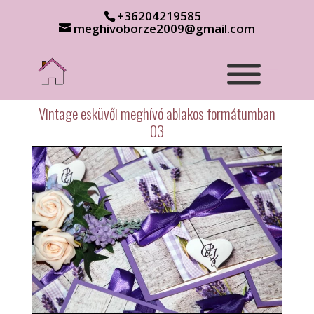
+36204219585
meghivoborze2009@gmail.com
Vintage esküvői meghívó ablakos formátumban
03