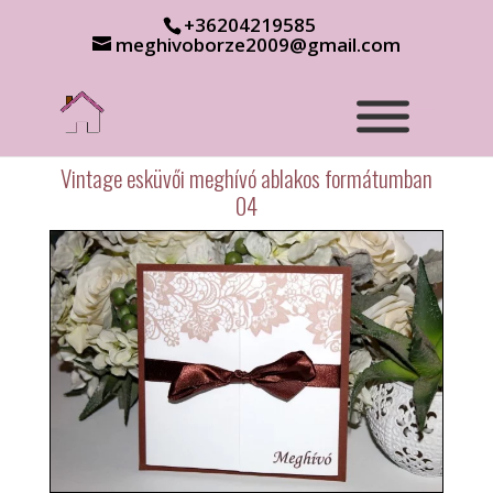
+36204219585
meghivoborze2009@gmail.com
Vintage esküvői meghívó ablakos formátumban
04