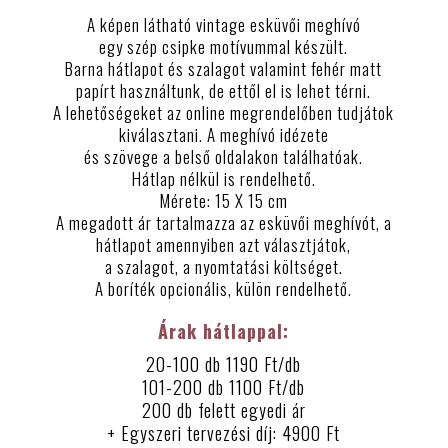
A képen látható vintage esküvői meghívó
egy szép csipke motívummal készült.
Barna hátlapot és szalagot valamint fehér matt
papírt használtunk, de ettől el is lehet térni.
A lehetőségeket az online megrendelőben tudjátok
kiválasztani. A meghívó idézete
és szövege a belső oldalakon találhatóak.
Hátlap nélkül is rendelhető.
Mérete: 15 X 15 cm
A megadott ár tartalmazza az esküvői meghívót, a
hátlapot amennyiben azt választjátok,
a szalagot, a nyomtatási költséget.
A boríték opcionális, külön rendelhető.
Árak hátlappal:
20-100 db 1190 Ft/db
101-200 db 1100 Ft/db
200 db felett egyedi ár
+ Egyszeri tervezési díj: 4900 Ft