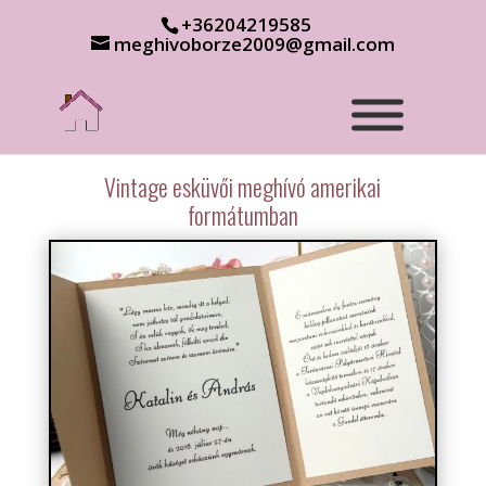
+36204219585
meghivoborze2009@gmail.com
Vintage esküvői meghívó amerikai
formátumban