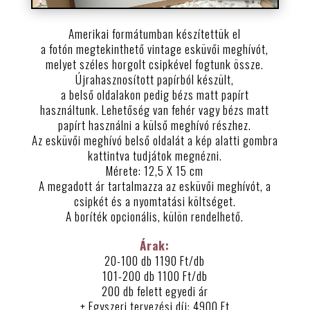
Amerikai formátumban készítettük el
a fotón megtekinthető vintage esküvői meghívót,
melyet széles horgolt csipkével fogtunk össze.
Újrahasznosított papírból készült,
a belső oldalakon pedig bézs matt papírt
használtunk. Lehetőség van fehér vagy bézs matt
papírt használni a külső meghívó részhez.
Az esküvői meghívó belső oldalát a kép alatti gombra
kattintva tudjátok megnézni.
Mérete: 12,5 X 15 cm
A megadott ár tartalmazza az esküvői meghívót, a
csipkét és a nyomtatási költséget.
A boríték opcionális, külön rendelhető.
Árak:
20-100 db 1190 Ft/db
101-200 db 1100 Ft/db
200 db felett egyedi ár
+ Egyszeri tervezési díj: 4900 Ft