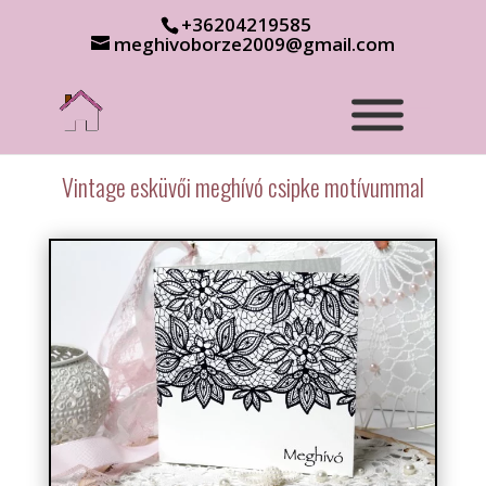
+36204219585
meghivoborze2009@gmail.com
Vintage esküvői meghívó csipke motívummal