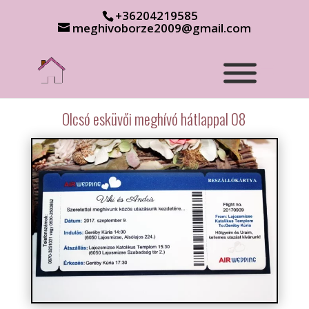
+36204219585
meghivoborze2009@gmail.com
Olcsó esküvői meghívó hátlappal 08