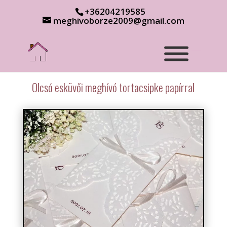
+36204219585
meghivoborze2009@gmail.com
Olcsó esküvői meghívó tortacsipke papírral