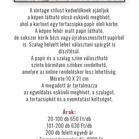
A vintage stílust kedvelőknek ajánljuk
a képen látható olcsó esküvői meghívót,
ahol a kartont egy tortacsipke papír öleli körbe.
A képen fehér matt papír látható,
de sokszor kérik bézs vagy újrahasznosított papírból
is. Szalag helyett lehet választani spárgát is
díszítésül.
A papír és a szalag színe választható
szinte bármilyen színben rendelhető,
amelyre az online rendeléskor lesz lehetőség.
Mérete:10 X 21 cm
A megadott ár tartalmazza
az egyoldalas esküvői meghívót, a szalagot,
a tortacsipkét és a nyomtatási költséget.
Árak:
20-100 db 650 Ft/db
101-200 db 630 Ft/db
200 db felett egyedi ár