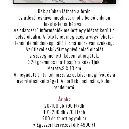
Kék színben látható a fotón
az útlevél esküvői meghívó, ahol a belső oldalon
fekete-fehér kép van.
Az adatszerű információk mellett egy idézet került a
belső oldalra. A fotó lehet még szépia vagy fekete-
fehér, de mindenképp álló formátumra van szükség.
Az útlevél esküvői meghívó belső oldalát
a szöveg melletti képen láthatjátok.
320 grammos matt papírra készítjük.
Mérete:9 X 13 cm
A megadott ár tartalmazza az esküvői meghívót és a
nyomtatási költséget. A boríték opcionális, külön
rendelhető.
Árak:
20-100 db 790 Ft/db
101-200 db 770 Ft/db
200 db felett egyedi ár
+ Egyszeri tervezési díj: 4900 Ft