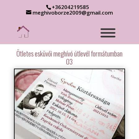
+36204219585
meghivoborze2009@gmail.com
Ötletes esküvői meghívó útlevél formátumban
03