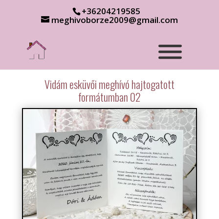
+36204219585
meghivoborze2009@gmail.com
Vidám esküvői meghívó hajtogatott
formátumban 02