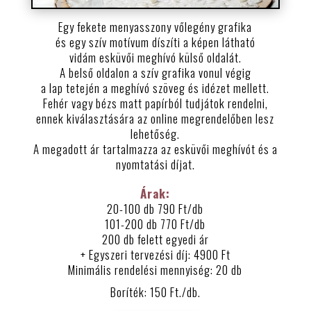
Egy fekete menyasszony vőlegény grafika
és egy szív motívum díszíti a képen látható
vidám esküvői meghívó külső oldalát.
A belső oldalon a szív grafika vonul végig
a lap tetején a meghívó szöveg és idézet mellett.
Fehér vagy bézs matt papírból tudjátok rendelni,
ennek kiválasztására az online megrendelőben lesz
lehetőség.
A megadott ár tartalmazza az esküvői meghívót és a
nyomtatási díjat.
Árak:
20-100 db 790 Ft/db
101-200 db 770 Ft/db
200 db felett egyedi ár
+ Egyszeri tervezési díj: 4900 Ft
Minimális rendelési mennyiség: 20 db
Boríték: 150 Ft./db.