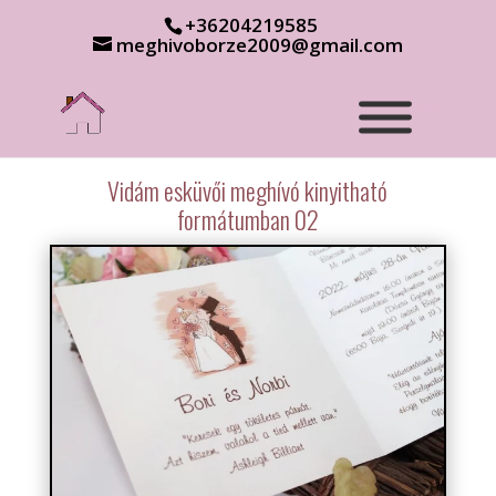
+36204219585
meghivoborze2009@gmail.com
Vidám esküvői meghívó kinyitható
formátumban 02