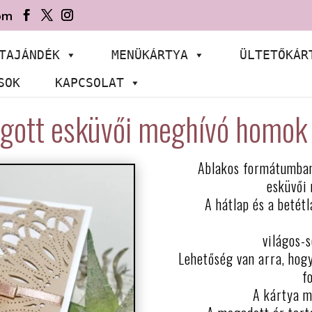
om
TAJÁNDÉK
MENÜKÁRTYA
ÜLTETŐKÁR
SOK
KAPCSOLAT
gott esküvői meghívó homok
Ablakos formátumban 
esküvői
A hátlap és a betétl
világos-
Lehetőség van arra, hogy
f
A kártya m