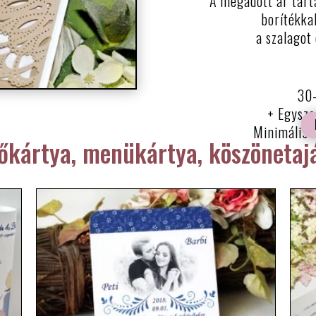
A megadott ár tart
borítékkal
a szalagot
30-
+ Egysze
Minimális 
tőkártya, menükártya, köszönetaj