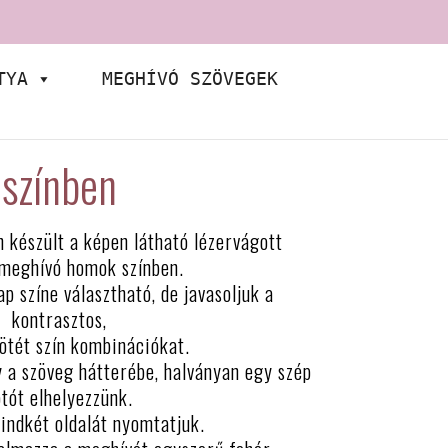
TYA
MEGHÍVÓ SZÖVEGEK
 színben
készült a képen látható lézervágott
 meghívó homok színben.
ap színe választható, de javasoljuk a
kontrasztos,
sötét szín kombinációkat.
 a szöveg hátterébe, halványan egy szép
otót elhelyezzünk.
indkét oldalát nyomtatjuk.