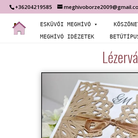
+36204219585
meghivoborze2009@gmail.c
ESKÜVŐI MEGHÍVÓ
KÖSZÖNE
MEGHÍVÓ IDÉZETEK
BETŰTÍPU
Lézervá