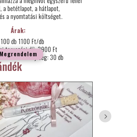
almazza a meghívót egyszerű fehér
, a betétlapot, a hátlapot,
 és a nyomtatási költséget.
Árak:
100 db 1100 Ft/db
ri tervezési díj: 3900 Ft
Megrendelem
rendelési mennyiség: 30 db
ándék