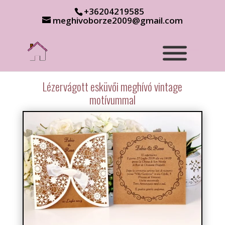
+36204219585
meghivoborze2009@gmail.com
Lézervágott esküvői meghívó vintage
motívummal