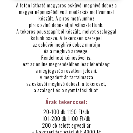
A fotón látható magyaros esküvői meghívó doboz a
magyar népmeséből vett madárkás motívummal
készült. A piros motívumhoz
piros színű doboz aljat választottunk.
A tekercs pauszpapírból készült, melyet szalaggal
kötünk össze. A tekercsen szerepel
az esküvői meghívó doboz mintája
és a meghívó szövege.
Rendelhető kémcsővel is,
ezt az online megrendelőben lesz lehetőség
a megjegyzés rovatban jelezni.
A megadott ár tartalmazza
az esküvői meghívó dobozt, a tekercset,
a szalagot és a nyomtatási díjat.
Árak tekerccsel:
20-100 db 1190 Ft/db
101-200 db 1100 Ft/db
200 db felett egyedi ár
+ Egyszeri tervezési díj: 4900 Ft