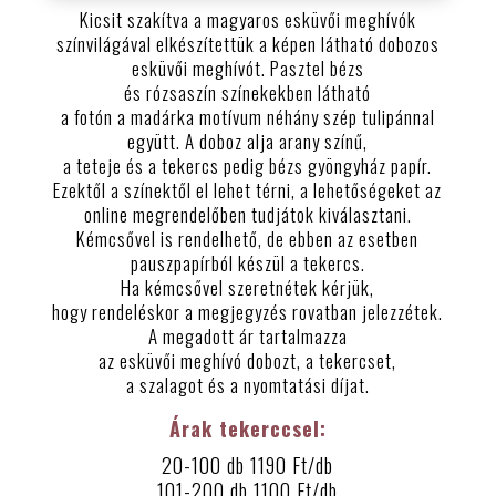
Kicsit szakítva a magyaros esküvői meghívók
színvilágával elkészítettük a képen látható dobozos
esküvői meghívót. Pasztel bézs
és rózsaszín színekekben látható
a fotón a madárka motívum néhány szép tulipánnal
együtt. A doboz alja arany színű,
a teteje és a tekercs pedig bézs gyöngyház papír.
Ezektől a színektől el lehet térni, a lehetőségeket az
online megrendelőben tudjátok kiválasztani.
Kémcsővel is rendelhető, de ebben az esetben
pauszpapírból készül a tekercs.
Ha kémcsővel szeretnétek kérjük,
hogy rendeléskor a megjegyzés rovatban jelezzétek.
A megadott ár tartalmazza
az esküvői meghívó dobozt, a tekercset,
a szalagot és a nyomtatási díjat.
Árak tekerccsel:
20-100 db 1190 Ft/db
101-200 db 1100 Ft/db