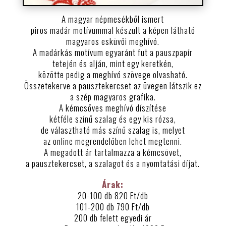
A magyar népmesékből ismert
piros madár motívummal készült a képen látható
magyaros esküvői meghívó.
A madárkás motívum egyaránt fut a pauszpapír
tetején és alján, mint egy keretkén,
közötte pedig a meghívó szövege olvasható.
Összetekerve a pausztekercset az üvegen látszik ez
a szép magyaros grafika.
A kémcsőves meghívó díszítése
kétféle színű szalag és egy kis rózsa,
de választható más színű szalag is, melyet
az online megrendelőben lehet megtenni.
A megadott ár tartalmazza a kémcsövet,
a pausztekercset, a szalagot és a nyomtatási díjat.
Árak:
20-100 db 820 Ft/db
101-200 db 790 Ft/db
200 db felett egyedi ár