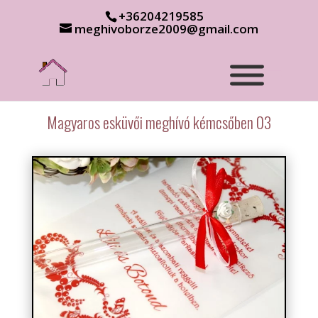
+36204219585
meghivoborze2009@gmail.com
Magyaros esküvői meghívó kémcsőben 03